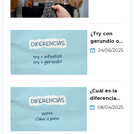
B2​
¿Try con
gerundio o
infinitivo?
24/06/2025
¿Cuál es la
diferencia
entre claw y
08/04/2025
paw?