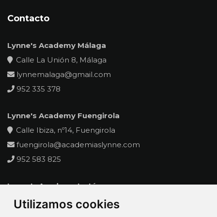
Contacto
Lynne's Academy Málaga
Calle La Unión 8, Málaga
lynnemalaga@gmail.com
952 335 378
Lynne's Academy Fuengirola
Calle Ibiza, nº14, Fuengirola
fuengirola@academiaslynne.com
952 583 825
Lynne's Academy La Línea
Calle Oviedo s/n Pje. La Velada
Utilizamos cookies
lalinea@academiaslynne.com