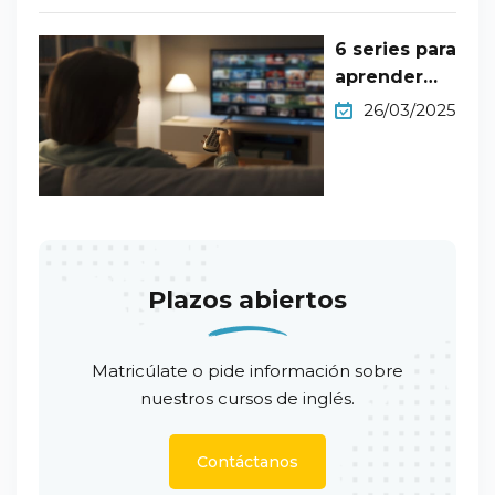
6 series para
aprender
inglés nivel
26/03/2025
B1 en Netflix
Plazos abiertos
Matricúlate o pide información sobre
nuestros cursos de inglés.
Contáctanos