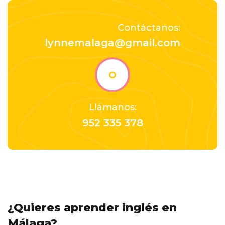
Contáctanos:
lynnemalaga@gmail.com
o
Llámanos:
952 335 378
¿Quieres aprender inglés en
Málaga?