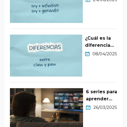
¿Cuál es la
diferencia
entre claw y
08/04/2025
paw?
6 series para
aprender
inglés nivel
26/03/2025
B1 en Netflix