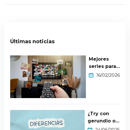
Últimas noticias
Mejores
series para
aprender
16/02/2026
inglés nivel
B2​
¿Try con
gerundio o
infinitivo?
24/06/2025