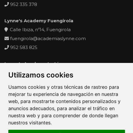
952 335 378
Lynne's Academy Fuengirola
Calle Ibiza, nº14, Fuengirola
fuengirola@academiaslynne.com
952 583 825
Lynne's Academy La Línea
Calle Oviedo s/n Pje. La Velada
Utilizamos cookies
lalinea@academiaslynne.com
Usamos cookies y otras técnicas de rastreo para
956 176 261
mejorar tu experiencia de navegación en nuestra
web, para mostrarte contenidos personalizados y
anuncios adecuados, para analizar el tráfico en
nuestra web y para comprender de donde llegan
nuestros visitantes.
©
Lynne’s Academy
2023-2026. Web realizada por
VisionClick
®
|
Aviso legal