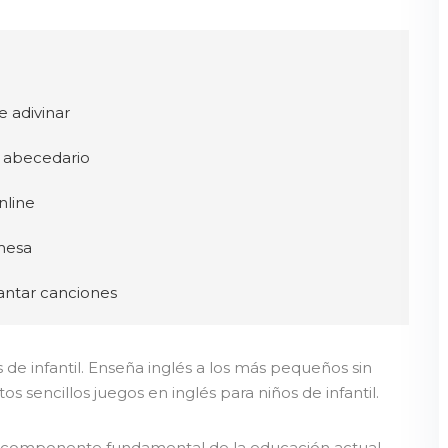
e adivinar
El abecedario
nline
 mesa
Cantar canciones
de infantil. Enseña inglés a los más pequeños sin
 sencillos juegos en inglés para niños de infantil.
n componente fundamental de la educación actual.