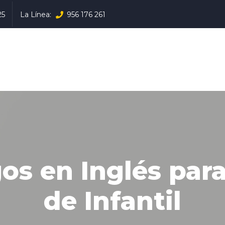
25
La Línea:
956 176 261
os en Inglés par
de Infantil