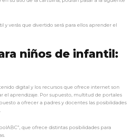
n su sitio de la cartulina, podrán pasar a la siguiente
il y verás que divertido será para ellos aprender el
ra niños de infantil:
enido digital y los recursos que ofrece internet son
r el aprendizaje. Por supuesto, multitud de portales
puesto a ofrecer a padres y docentes las posibilidades
.
bolABC”, que ofrece distintas posibilidades para
as.