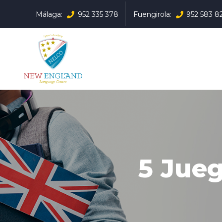
Málaga:
952 335 378
Fuengirola:
952 583 8
5 Jueg