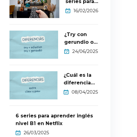
series para
aprender
16/02/2026
inglés nivel
B2​
¿Try con
gerundio o
infinitivo?
24/06/2025
¿Cuál es la
diferencia
entre claw y
08/04/2025
paw?
6 series para aprender inglés
nivel B1 en Netflix
26/03/2025