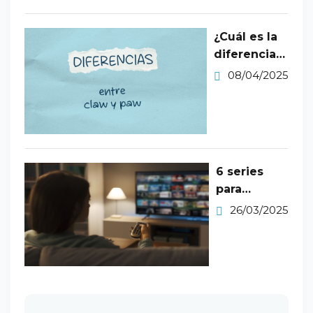
¿Cuál es la
diferencia
entre claw y
08/04/2025
paw?
6 series
para
aprender
26/03/2025
inglés nivel
B1 en
Netflix