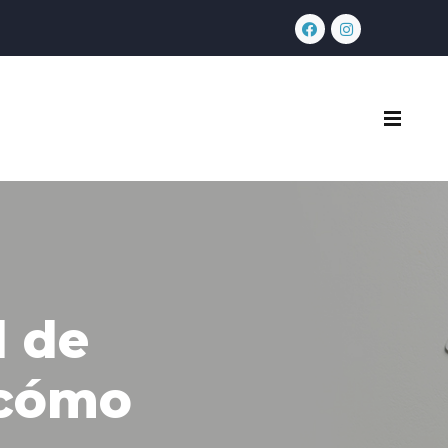
l de
 cómo