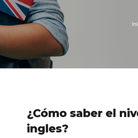
In
¿Cómo saber el nive
ingles?