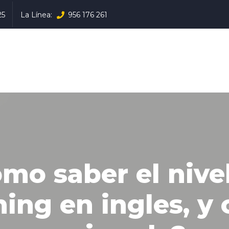
25
La Línea:
956 176 261
mo saber el nive
ening en ingles, y