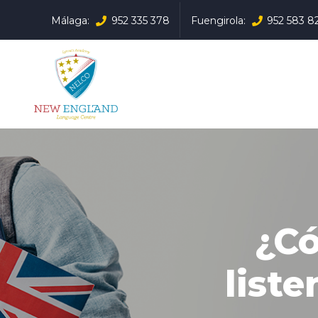
Málaga:
952 335 378
Fuengirola:
952 583 8
¿Có
list