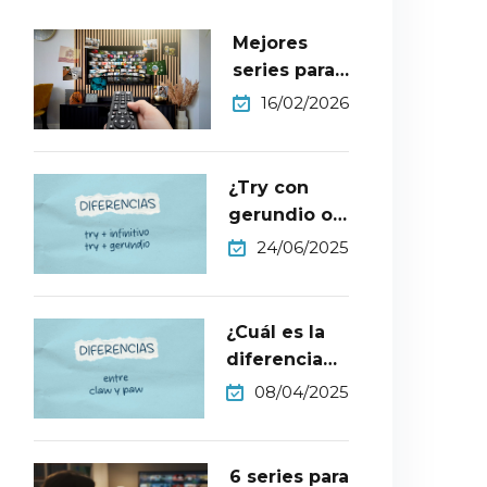
Mejores
series para
aprender
16/02/2026
inglés nivel
B2​
¿Try con
gerundio o
infinitivo?
24/06/2025
¿Cuál es la
diferencia
entre claw y
08/04/2025
paw?
6 series para