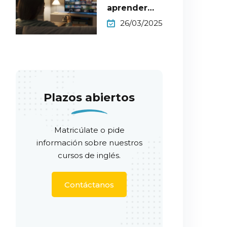
aprender
inglés nivel
26/03/2025
B1 en Netflix
Plazos abiertos
Matricúlate o pide
información sobre nuestros
cursos de inglés.
Contáctanos